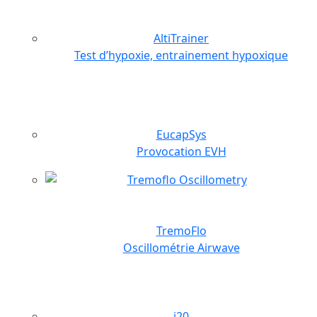
AltiTrainer
Test d’hypoxie, entrainement hypoxique
EucapSys
Provocation EVH
TremoFlo
Oscillométrie Airwave
i20