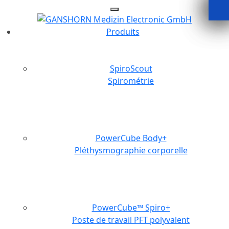
Skip
to
content
Produits
SpiroScout
Spirométrie
PowerCube Body+
Pléthysmographie corporelle
PowerCube™ Spiro+
Poste de travail PFT polyvalent