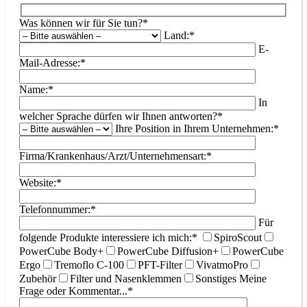
Was können wir für Sie tun?*
Land:*
E-
Mail-Adresse:*
Name:*
In
welcher Sprache dürfen wir Ihnen antworten?*
Ihre Position in Ihrem Unternehmen:*
Firma/Krankenhaus/Arzt/Unternehmensart:*
Website:*
Telefonnummer:*
Für
folgende Produkte interessiere ich mich:*
SpiroScout
PowerCube Body+
PowerCube Diffusion+
PowerCube
Ergo
Tremoflo C-100
PFT-Filter
VivatmoPro
Zubehör
Filter und Nasenklemmen
Sonstiges
Meine
Frage oder Kommentar...*