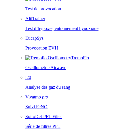
Test de provocation
AltiTrainer
Test d’hypoxie, entrainement hypoxique
EucapSys
Provocation EVH
TremoFlo
Oscillométrie Airwave
i20
Analyse des gaz du sang
Vivatmo
pro
Suivi FeNO
SpiroDef PFT Filter
Série de filtres PFT